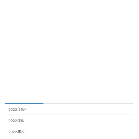
19.海底針
20.閃通臂
21.転身搬欄捶
22.如封似閉
23.十字手
24.収勢
検
索:
アーカイブ
2022年9月
2022年8月
2022年7月