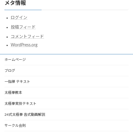
メタ情報
ログイン
投稿フィード
コメントフィード
WordPress.org
ホームページ
ブログ
一指禅 テキスト
太極拳教本
太極拳実技テキスト
24式太極拳 各式動画解説
サークル会則