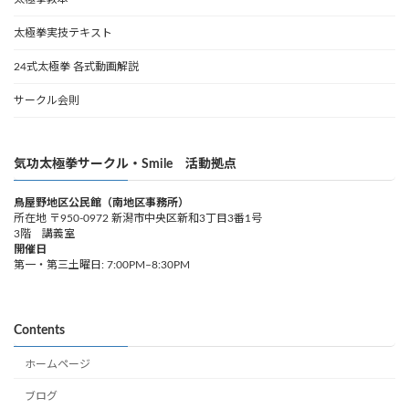
太極拳実技テキスト
24式太極拳 各式動画解説
サークル会則
気功太極拳サークル・Smile 活動拠点
鳥屋野地区公民館（南地区事務所）
所在地 〒950-0972 新潟市中央区新和3丁目3番1号
3階 講義室
開催日
第一・第三土曜日: 7:00PM–8:30PM
Contents
ホームページ
ブログ