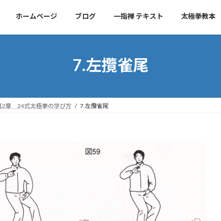
ホームページ
ブログ
一指禅 テキスト
太極拳教本
7.左攬雀尾
第2章 24式太極拳の学び方
7.左攬雀尾