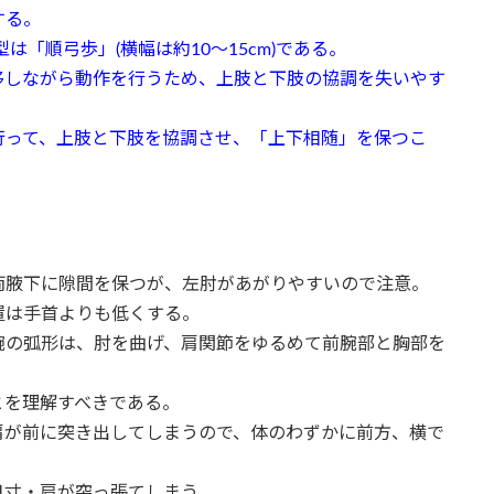
する。
は「順弓歩」(横幅は約10～15cm)である。
移しながら動作を行うため、上肢と下肢の協調を失いやす
行って、上肢と下肢を協調させ、「上下相随」を保つこ
両腋下に隙間を保つが、左肘があがりやすいので注意。
置は手首よりも低くする。
腕の弧形は、肘を曲げ、肩関節をゆるめて前腕部と胸部を
とを理解すべきである。
肩が前に突き出してしまうので、体のわずかに前方、横で
月寸・肩が突っ張てしまう。