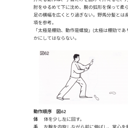
肘をゆるめて下に沈め、腕の弧形を保って柔
足の横幅を広くとり過ぎない。野馬分髪とは
項を参考。
「太極是棚勁、動作是螺旋」(太極は棚勁であ
かにしてはならない。
動作順序 図62
体
体を少し左に回す。
手
左腕を内旋しながら前に伸ばし、掌心を