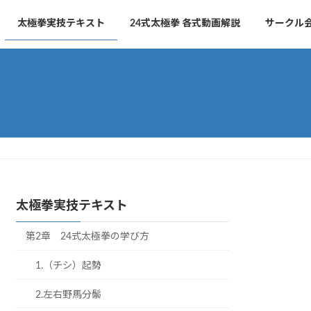
太極拳実技テキスト
24式太極拳 各式動画解説
サークル
太極拳実技テキスト
第2章 24式太極拳の学び方
1.（チシ）起勢
2.左右野馬分鬃