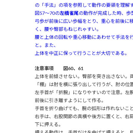
の「手法」の項を参照して動作の要領を理解
図57～70の
左橋雀尾
の動作が完成した時、歩型
弓歩が前後に広い歩幅をとり、重心を前後に
く、腰や臀部もねじれゃすい。
腰と上体の回転や重心移動にあわせて手法を
と。また、
上体を中正に保って行うことが大切である。
注意事項 図60、61
上体を前傾させない。臀部を突き出さない。
「棚」は肘を横に張り出して行うが、肘の位
左手首が「折腕」になりやすいので注意。左
前後に引き離すようにして作る。
手首を折り曲げても、腕の弧形は作れないこ
右手は、右股関節の真横や後方に置くと、右
下に押える。
押える動作は、手首だけを曲げて押えると、