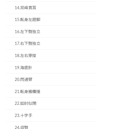
14.双峰貫耳
15.転身左蹬脚
16.左下勢独立
17.右下勢独立
18.左右穿捘
19.海底針
20.閃通臂
21.転身搬欄捶
22.如封似閉
23.十字手
24.収勢