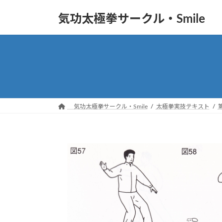
コ
ナ
気功太極拳サークル・Smile
ン
ビ
テ
ゲ
ン
ー
ツ
シ
へ
ョ
ス
ン
キ
に
ッ
移
気功太極拳サークル・Smile
太極拳実技テキスト
プ
動