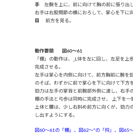
手
左腕を上に、前に向けて胸の前に張り出し
右手は右股関節の横におろして、掌心を下に
目
前方を見る。
動作要領 図60～61
「棚」の動作は、_L体を左に回し、左足を上
完成させる。
左手は掌心を内側に向けて、前方胸前に腕を
のそば、わずかに前で掌心を下に向けて下方
勁力は左手の掌背と前腕部外側に達し、右手
棚の手法と弓歩は同時に完成させ、 上下を一
上体と腰は、少し右斜め前方に向くが、勁力
し出すようにする。
図60～61の「棚」、図62～“の「捋」、図6