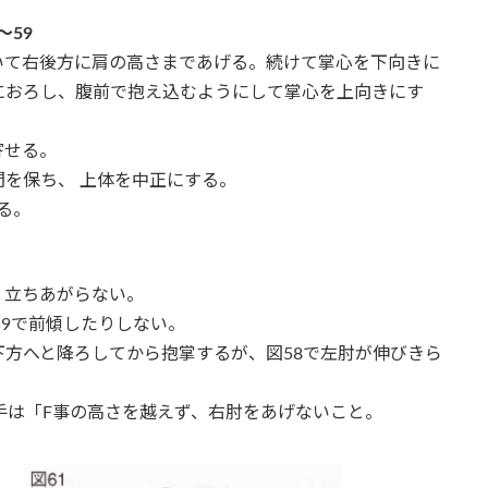
～59
いて右後方に肩の高さまであげる。続けて掌心を下向きに
におろし、腹前で抱え込むようにして掌心を上向きにす
寄せる。
を保ち、 上体を中正にする。
る。
、立ちあがらない。
59で前傾したりしない。
方へと降ろしてから抱掌するが、図58で左肘が伸びきら
手は「F事の高さを越えず、右肘をあげないこと。