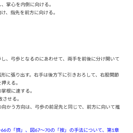
、掌心を内側に向ける。
向け、指先を前方に向ける。
歩し、弓歩となるのにあわせて、両手を前後に分け開いて
弧形に張り出す。右手は後方下に引きおろして、右股関節
を押える。
の掌根に達する。
致させる。
の向かう方向は、弓歩の前足先と同じで、前方に向いて推
5～66の「擠」、図67～70の「按」の手法について、第1章