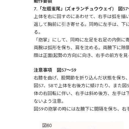
動作要領
7.「左瓶雀尾」(ズォランチュウウェイ) 図57
上体を右に回すのにあわせて、右手は弧を描
返して胸前に引き寄せる。同時に左手は、下
る。
「抱掌」にして、同時に左足を右足の内側に
両腕は弧形を保ち、肩を沈める。両腋下に隙間
顔は正面(起勢の方向)に向き、右手の前方を見
注意事項 図57～59
右膝を曲げ、股関節を折り込んだ状態を保ち
図57、58で上体を右後方に傾けたり、また図
体の右回転に伴い、右手は斜め後方、左手は下
ないよう注意。
図59の抱掌の時には左腋下に間隔を保ち、右