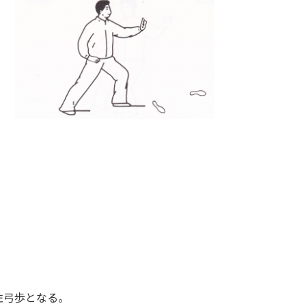
。
左弓歩となる。