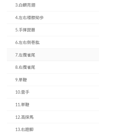
3.白鶴亮翅
4.左右楼膝拗歩
5.手揮琵琶
6.左右倒巻肱
7.左攬雀尾
8.右攬雀尾
9.単鞭
10.雲手
11.単鞭
12.高探馬
13.右蹬脚