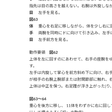
指先は目の高さを越えない。右腕は外旋しな
目
左手を見る。
図63
体
重心を右足に移しながら、体を少し右に
手
両腕を同時にドに向けて引き込み、左手は
目
左手前方を見る。
動作要領
図62
上体を左に回すのにあわせて、右手の座腕を
す。
左手は内旋して掌心を前方斜め下に向け、右
が相手の右腕上腕部または肘関節部に触れ、右
上体は中正を保つ。右足踵が浮き上がった|り
図63～64
重心を後方に移し、 11体をわずかに右に回