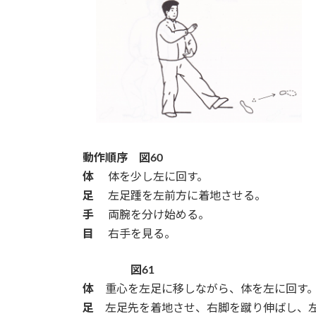
動作順序
図60
体
体を少し左に回す。
足
左足踵を左前方に着地させる。
手
両腕を分け始める。
目
右手を見る。
図61
体
重心を左足に移しながら、体を左に回す
足
左足先を着地させ、右脚を蹴り伸ばし、