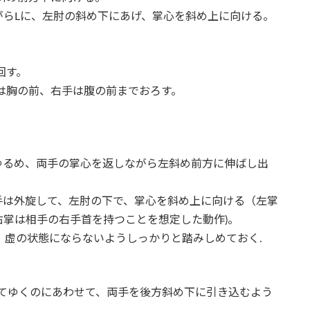
がらLに、左肘の斜め下にあげ、掌心を斜め上に向ける。
回す。
胸の前、右手は腹の前までおろす。
ゆるめ、両手の掌心を返しながら左斜め前方に伸ばし出
手は外旋して、左肘の下で、掌心を斜め上に向ける（左掌
掌は相手の右手首を持つことを想定した動作)。
、虚の状態にならないようしっかりと踏みしめておく.
してゆくのにあわせて、両手を後方斜め下に引き込むよう