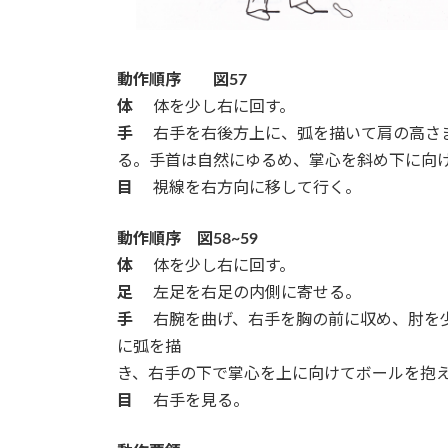
動作順序 図57
体
体を少し右に回す。
手
右手を右後方上に、弧を描いて肩の高さ
る。手首は自然にゆるめ、掌心を斜め下に向
目
視線を右方向に移して行く。
動作順序 図58~59
体
体を少し右に回す。
足
左足を右足の内側に寄せる。
手
右腕を曲げ、右手を胸の前に収め、肘を少
に弧を描
き、右手の下で掌心を上に向けてボールを抱
目
右手を見る。