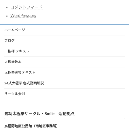
コメントフィード
WordPress.org
ホームページ
ブログ
一指禅 テキスト
太極拳教本
太極拳実技テキスト
24式太極拳 各式動画解説
サークル会則
気功太極拳サークル・Smile 活動拠点
鳥屋野地区公民館（南地区事務所）